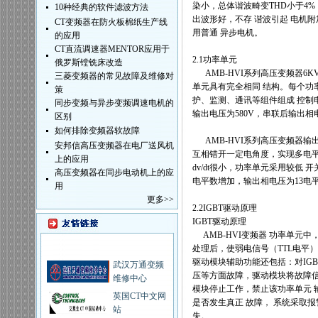
染小，总体谐波畸变
THD
小于
4%
10种经典的软件滤波方法
出波形好，不存
谐波引起
电机附
CT变频器在防火板棉纸生产线
用普通
异步电机。
的应用
CT直流调速器MENTOR应用于
2.1
功率单元
俄罗斯镗铣床改造
AMB-HVI
系列高压变频器
6K
三菱变频器的常见故障及维修对
单元具有完全相同
结构。每个功
策
护、监测、通讯等组件组成
控制
同步变频与异步变频调速电机的
输出电压为
580V
，串联后输出相
区别
如何排除变频器软故障
AMB-HVI
系列高压变频器输
安邦信高压变频器在电厂送风机
互相错开一定电角度，实现多电
上的应用
dv/dt
很小，功率单元采用较低
开
高压变频器在同步电动机上的应
电平数增加，输出相电压为
13
电
用
更多>>
2.2IGBT
驱动原理
IGBT
驱动原理
AMB-HVI
变频器
功率单元中
处理后，使弱电信号（
TTL
电平）
驱动模块辅助功能还包括：对
IGB
武汉万通变频
压等方面故障，驱动模块将故障
维修中心
模块停止工作，禁止该功率单元
英国CT中文网
是否发生真正
故障，
系统采取报
站
失。