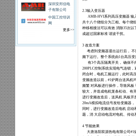
深圳安邦信电
子有限公司
2.3
输入变压器
AMB-HVI
系列高压变频器
输
中国工控培训
共十八个绕组分为三相。每个绕
网
种移相接法可以有效
消除
35
次以
更多>>
成超过国家标准
谐波干扰。
3
改造方案
考虑到变频器退出运行后，
不
频下运行。整个系统由
1
台高压变
有
3
个高压隔离开关，
确保不
200PLC
控制系统实现电气连锁，
闭合时，电机工频运行，此时高
变频改造以前，
#1
炉两台送风机
频繁
对风板进行操作，导致风板
较大，并造成电机笼条松动、有
进行变频改造后，送风机
风板开
20mA
模拟电流信号发给变频器，
同时，进行变频改造后电机
启动
题，消
大启动电流对电机、传动
4
节能效果
大唐洛阳双源热电有限公司
#1