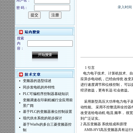
用户名：
录入时间：20
密 码：
搜索
内
容：
1
引言
电力电子技术、计算机技术、自
应异步电动机，已经由传统
改变
变频器的选型综述
进行速度调节和位移控制，
可以
同步发电机的外特性
经济效益，更有长远
社会效益。
PLC可编程序控制器基础知识
变频调速在印刷机械行业应用前
采用新型高压大功率电力电子
景广阔
动性能。
采用不控整流和全控器
基于PLC的变频器液位控制设置
改变送给电动机
电流
频率，
很宽
现代供水系统的初步探讨
到广泛证实。
2
高压变频器
系统组成和原理
基于Win9x的多台三菱变频器控
AMB-HVI
高压变频器具有运行
制