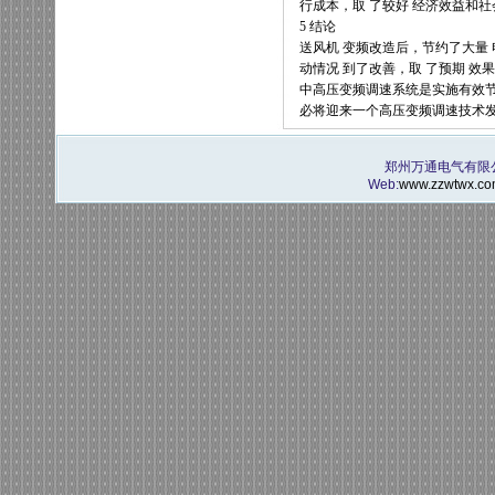
行成本，取
了较好
经济效益和社
5
结论
送风机
变频改造后，节约了大量
动情况
到了改善，取
了预期
效果
中高压变频调速系统是实施有效
必将迎来一个高压变频调速技术
郑州万通电气有限公
Web:
www.zzwtwx.co